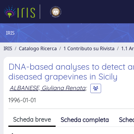
IRIS
IRIS
Catalogo Ricerca
1 Contributo su Rivista
1.1 Ar
DNA-based analyses to detect an
diseased grapevines in Sicily
ALBANESE, Giuliana Renata
;
1996-01-01
Scheda breve
Scheda completa
Sche