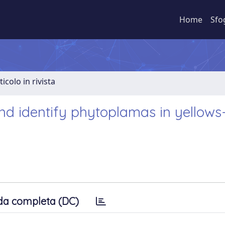
Home
Sfo
ticolo in rivista
d identify phytoplamas in yellows
da completa (DC)