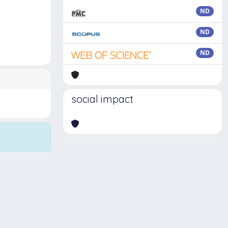
ND
ND
ND
social impact