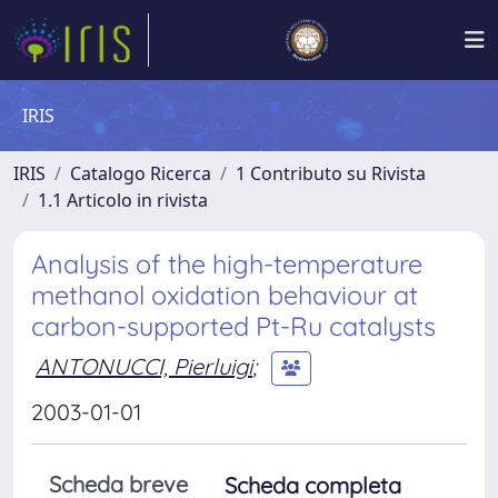
IRIS
IRIS
Catalogo Ricerca
1 Contributo su Rivista
1.1 Articolo in rivista
Analysis of the high-temperature
methanol oxidation behaviour at
carbon-supported Pt-Ru catalysts
ANTONUCCI, Pierluigi
;
2003-01-01
Scheda breve
Scheda completa