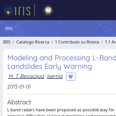
IRIS
IRIS
Catalogo Ricerca
1 Contributo su Rivista
1.1 Ar
Modeling and Processing L-Ban
Landslides Early Warning
M. T. Bevacqua
;
Isernia
2013-01-01
Abstract
L-band radars have been proposed as possible way for m