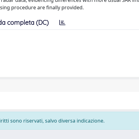
ng radar data, evidencing differences with more usual SAR im
ing procedure are finally provided.
da completa (DC)
ritti sono riservati, salvo diversa indicazione.