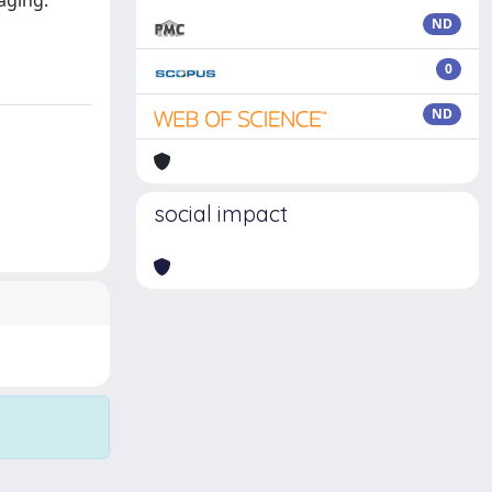
aging.
ND
0
ND
social impact