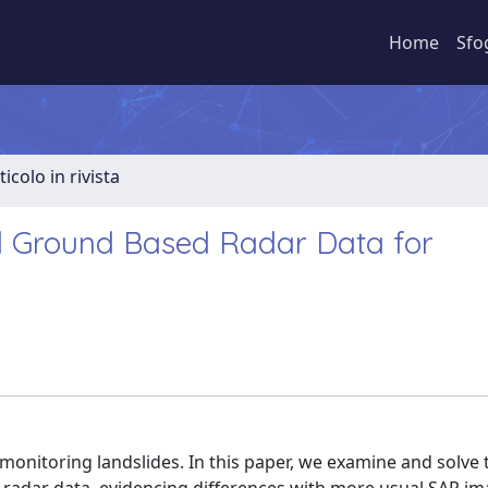
Home
Sfo
ticolo in rivista
d Ground Based Radar Data for
onitoring landslides. In this paper, we examine and solve 