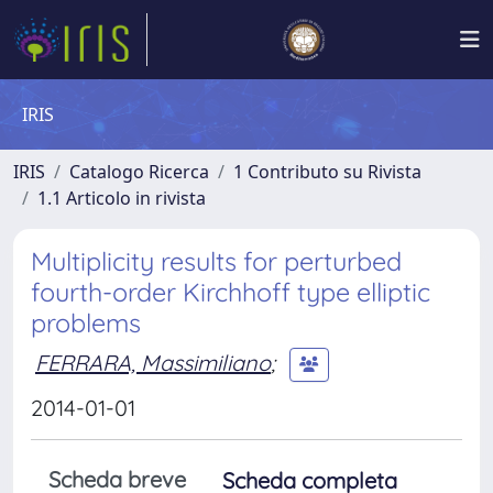
IRIS
IRIS
Catalogo Ricerca
1 Contributo su Rivista
1.1 Articolo in rivista
Multiplicity results for perturbed
fourth-order Kirchhoff type elliptic
problems
FERRARA, Massimiliano
;
2014-01-01
Scheda breve
Scheda completa