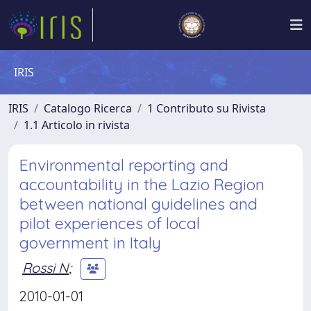
IRIS
IRIS
Catalogo Ricerca
1 Contributo su Rivista
1.1 Articolo in rivista
Environmental reporting and
accountability in the Lazio Region
between national guidelines and
pilot experiences of local
government in Italy
Rossi N
;
2010-01-01