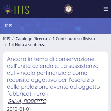
IRIS
IRIS
Catalogo Ricerca
1 Contributo su Rivista
1.4 Nota a sentenza
Ancora in tema di conservazione
dell'unità aziendale. La sussistenza
del vincolo pertinenziale come
requisito oggettivo per l'esercizio
della prelazione avente ad oggetto
fabbricati rurali
SAIJA, ROBERTO
2010-01-01