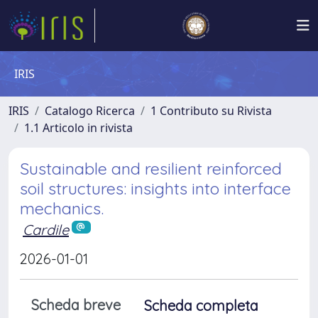
IRIS
IRIS
Catalogo Ricerca
1 Contributo su Rivista
1.1 Articolo in rivista
Sustainable and resilient reinforced
soil structures: insights into interface
mechanics.
Cardile
2026-01-01
Scheda breve
Scheda completa