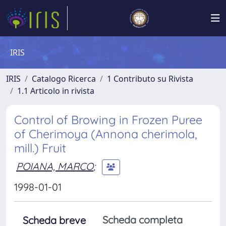
IRIS
IRIS
Catalogo Ricerca
1 Contributo su Rivista
1.1 Articolo in rivista
Control of Browing in Frozen Puree
of Cherimoya (Annona cherimola,
mill.) Fruit
POIANA, MARCO
;
1998-01-01
Scheda completa
Scheda breve