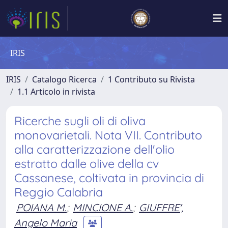
IRIS
IRIS
Catalogo Ricerca
1 Contributo su Rivista
1.1 Articolo in rivista
Ricerche sugli oli di oliva
monovarietali. Nota VII. Contributo
alla caratterizzazione dell'olio
estratto dalle olive della cv
Cassanese, coltivata in provincia di
Reggio Calabria
POIANA M.
;
MINCIONE A.
;
GIUFFRE',
Angelo Maria