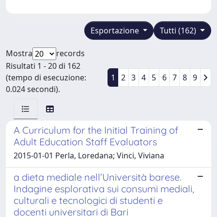
Esportazione
Tutti (162)
Mostra
records
Risultati 1 - 20 di 162
(tempo di esecuzione:
1
2
3
4
5
6
7
8
9
0.024 secondi).
A Curriculum for the Initial Training of
Adult Education Staff Evaluators
2015-01-01 Perla, Loredana; Vinci, Viviana
a dieta mediale nell’Università barese.
Indagine esplorativa sui consumi mediali,
culturali e tecnologici di studenti e
docenti universitari di Bari